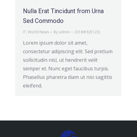
Nulla Erat Tincidunt from Urna
Sed Commodo
IT
,
World News
By
admin
2018年6月12日
Lorem ipsum dolor sit amet,
consectetur adipiscing elit. Sed pretium
sollicitudin nisl, ut hendrerit velit
semper et. Nunc eget faucibus turpis.
Phasellus pharetra diam ut nisi sagittis
eleifend.